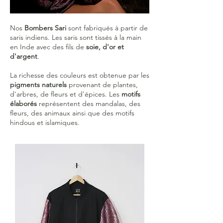
Nos
Bombers Sari
sont fabriqués à partir de
saris indiens. Les saris sont tissés à la main
en Inde avec des fils de
soie, d'or et
d'argent
.
La richesse des couleurs est obtenue par les
pigments naturels
provenant de plantes,
d'arbres, de fleurs et d'épices.
Les
motifs
élaborés
représentent des mandalas, des
fleurs, des animaux ainsi que des motifs
hindous et islamiques.