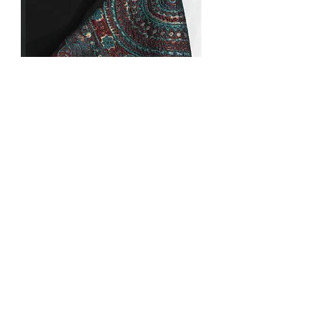
Bomber sari de soie mandala bordeaux
turquoise/noir
Rupture de stock