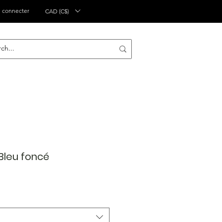
 connecter
CAD (C$)
 Bleu foncé